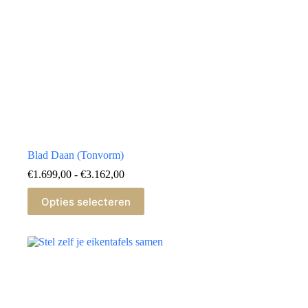
Blad Daan (Tonvorm)
Prijsklasse:
€
1.699,00
-
€
3.162,00
€1.699,00
Dit
tot
Opties selecteren
product
€3.162,00
heeft
meerdere
variaties.
Deze
optie
kan
gekozen
worden