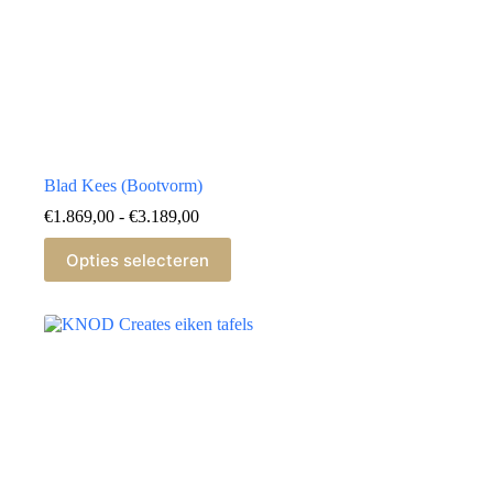
Blad Kees (Bootvorm)
Prijsklasse:
€
1.869,00
-
€
3.189,00
€1.869,00
Dit
tot
Opties selecteren
product
€3.189,00
heeft
meerdere
variaties.
Deze
optie
kan
gekozen
worden
op
de
productpagina