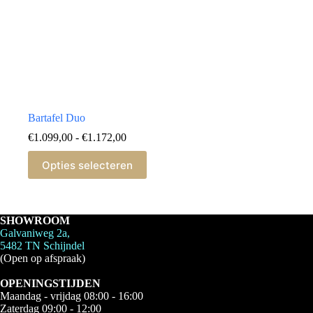
Bartafel Duo
Prijsklasse:
€
1.099,00
-
€
1.172,00
€1.099,00
Dit
tot
Opties selecteren
product
€1.172,00
heeft
meerdere
variaties.
Deze
SHOWROOM
optie
Galvaniweg 2a,
kan
5482 TN Schijndel
gekozen
(Open op afspraak)
worden
op
OPENINGSTIJDEN
de
Maandag - vrijdag 08:00 - 16:00
productpagina
Zaterdag 09:00 - 12:00