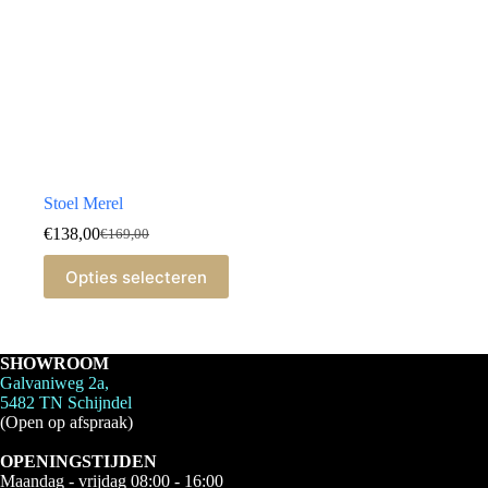
Stoel Merel
€
138,00
€
169,00
Oorspronkelijke
Huidige
prijs
prijs
Dit
Opties selecteren
was:
is:
product
€169,00.
€138,00.
heeft
meerdere
variaties.
Deze
SHOWROOM
optie
Galvaniweg 2a,
kan
5482 TN Schijndel
gekozen
(Open op afspraak)
worden
op
OPENINGSTIJDEN
de
Maandag - vrijdag 08:00 - 16:00