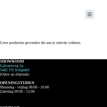
Ga
naar
de
inhoud
Geen producten gevonden die aan je selectie voldoen.
SHOWROOM
Galvaniweg 2a,
5482 TN Schijndel
(Open op afspraak)
OPENINGSTIJDEN
Maandag - vrijdag 08:00 - 16:00
Zaterdag 09:00 - 12:00