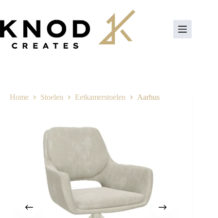
Ga
naar
de
inhoud
Home
Stoelen
Eetkamerstoelen
Aarhus