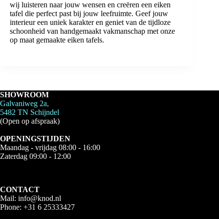
wij luisteren naar jouw wensen en creëren een eiken
tafel die perfect past bij jouw leefruimte. Geef jouw
interieur een uniek karakter en geniet van de tijdloze
schoonheid van handgemaakt vakmanschap met onze
op maat gemaakte eiken tafels.
SHOWROOM
Galvaniweg 2a,
5482 TN Schijndel
(Open op afspraak)
OPENINGSTIJDEN
Maandag - vrijdag 08:00 - 16:00
Zaterdag 09:00 - 12:00
CONTACT
Mail:
info@knod.nl
Phone:
+31 6 25333427