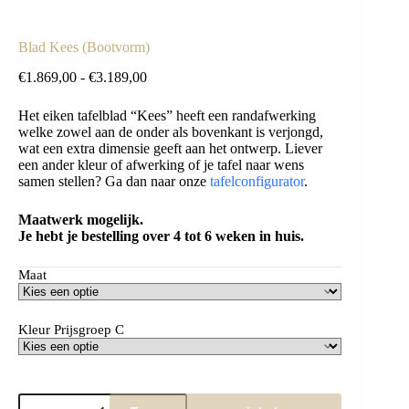
Blad Kees (Bootvorm)
Prijsklasse:
€
1.869,00
-
€
3.189,00
€1.869,00
tot
Het eiken tafelblad “Kees” heeft een randafwerking
€3.189,00
welke zowel aan de onder als bovenkant is verjongd,
wat een extra dimensie geeft aan het ontwerp. Liever
een ander kleur of afwerking of je tafel naar wens
samen stellen? Ga dan naar onze
tafelconfigurator
.
Maatwerk mogelijk.
Je hebt je bestelling over 4 tot 6 weken in huis.
Maat
Kleur Prijsgroep C
Blad