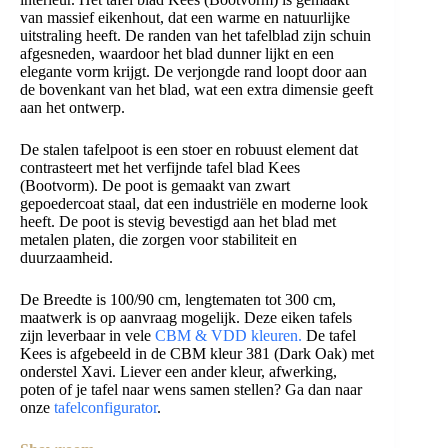
van massief eikenhout, dat een warme en natuurlijke
uitstraling heeft. De randen van het tafelblad zijn schuin
afgesneden, waardoor het blad dunner lijkt en een
elegante vorm krijgt. De verjongde rand loopt door aan
de bovenkant van het blad, wat een extra dimensie geeft
aan het ontwerp.
De stalen tafelpoot is een stoer en robuust element dat
contrasteert met het verfijnde tafel blad Kees
(Bootvorm). De poot is gemaakt van zwart
gepoedercoat staal, dat een industriële en moderne look
heeft. De poot is stevig bevestigd aan het blad met
metalen platen, die zorgen voor stabiliteit en
duurzaamheid.
De Breedte is 100/90 cm, lengtematen tot 300 cm,
maatwerk is op aanvraag mogelijk. Deze eiken tafels
zijn leverbaar in vele
CBM & VDD kleuren.
De tafel
Kees is afgebeeld in de CBM kleur 381 (Dark Oak) met
onderstel Xavi. Liever een ander kleur, afwerking,
poten of je tafel naar wens samen stellen? Ga dan naar
onze
tafelconfigurator
.