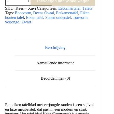
Toevoegen aan winkelwagen
Kees
(Bootvorm)
SKU:
Kees + Xavi
Categorieën:
Eetkamertafel
,
Tafels
aantal
Tags:
Bootvorm
,
Deens Ovaal
,
Eetkamertafel
,
Eiken
houten tafel
,
Eiken tafel
,
Stalen onderstel
,
Tonvorm
,
verjongd
,
Zwart
Beschrijving
Aanvullende informatie
Beoordelingen (0)
Een eiken tafelblad met verjongde randen is een stijlvol
en luxe meubelstuk dat past in een modern en strak
interieur. Het tafel blad Kees (Bootvorm) is gemaakt