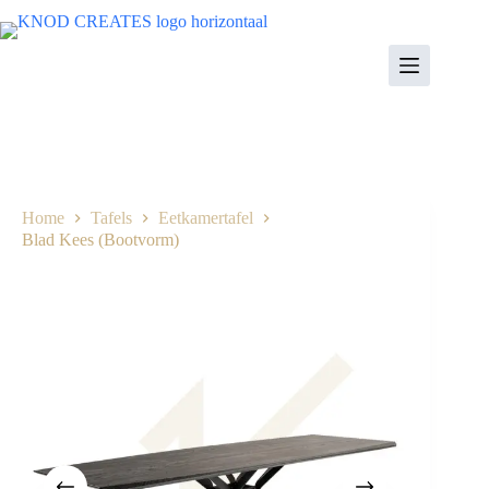
Ga
naar
de
inhoud
Home
Tafels
Eetkamertafel
Blad Kees (Bootvorm)