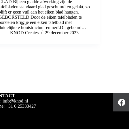
GLAD Bij een gladde afwerking zijn de
tafelbladen standaard glad geschuurd en gelakt, zo
blijft er geen vuil aan het eiken blad hangen.
GEBORSTELD Door de eiken tafelbladen te
borstelen krijg je een eiken tafelblad met
duidelijkere houtstructuur en nerf.Dit gebeurd…
KNOD Creates
29 december 2023
NTACT
l:
info@knod.nl
ne:
+31 6 25333427