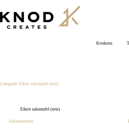
Ga
naar
de
inhoud
Keukens
T
Categorie
Eiken salontafel (sets)
Eiken salontafel (sets)
Salontafelsets