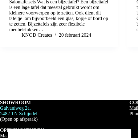
Salontafelsets Wat is een bijzettafel? Een bijzettafel
is een lage tafel dat meestal gebruikt wordt om
kleinere voorwerpen op te zetten. Ook dient dit
tafeltje om bijvoorbeeld een glas, kopje of bord op
te zetten. Bijzettafels zijn zeer flexibele
meubelstukken…
KNOD Creates
20 februari 2024
SHOWROOM
CO
Galvaniweg 2a,
Mai
5482 TN Schijndel
Pho
(Open op afspraak)
OPENINGSTIJDEN
Maandag - vrijdag 08:00 - 16:00