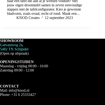
naar een tafel die aan al je wensen voldoet? Stel
jouw eigen droomtafel samen in zeven eenvoudige
stappen met de tafelconfigurator. Kies je gewenste
bladvorm, zoals ovaal, recht of rond. Maak een…
KNOD Creates
12 september 2023
SHOWROOM
Galvaniweg 2a,
5482 TN Schijndel
(Open op afspraak)
OPENINGSTIJDEN
Maandag - vrijdag 08:00 - 16:00
Zaterdag 09:00 - 12:00
CONTACT
Mail:
info@knod.nl
Phone:
+31 6 25333427